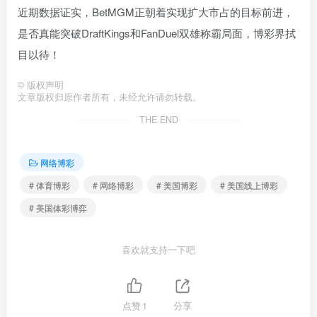
近期数据证实，BetMGM正朝着实现扩大市占的目标前进，
是否真能突破DraftKings和FanDuel双雄称霸局面，博彩界拭
目以待！
©
版权声明
文章版权归原作者所有，未经允许请勿转载。
THE END
网络博彩
# 体育博彩
# 网络博彩
# 美国博彩
# 美国线上博彩
# 美国体彩博弈
喜欢就支持一下吧
点赞
1
分享