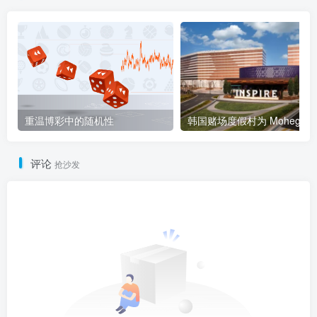
重温博彩中的随机性
韩国赌场度假村
评论
抢沙发