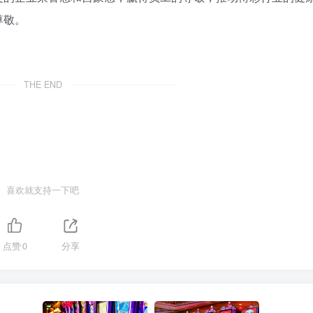
尊敬。
THE END
喜欢就支持一下吧
点赞
0
分享