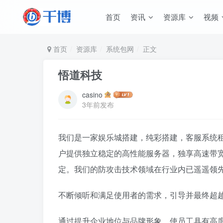
首页
资讯
资源库
视频
首页
资源库
系统包网
正文
悟道科技
casino
3年前发布
我们是一家娱乐城搭建，纯彩搭建，客服系统租
户提供独立稳定的高性能服务器，独享高速带
定。我们的防攻击技术领域在行业内已遥遥领
不断倾听和满足使用者的需求，引导并最终超
通过提升企业地位与品牌形象，使员工具有高