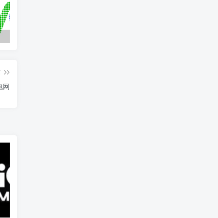
百家乐技巧，如何看路，下三路分析
柬埔寨赌场第3天开始~西哈努克百家乐实时现场视频
篇
包网
AE集团
Asia Gaming