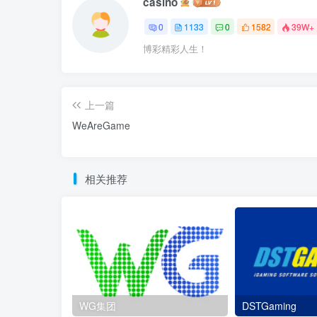
casino
0
1133
0
1582
39W+
博彩精彩人生！
上一篇
WeAreGame
相关推荐
WG集团
DSTGaming