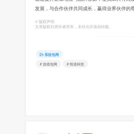
发展，与合作伙伴共同成长，赢得业界伙伴的
©
版权声明
文章版权归原作者所有，未经允许请勿转载。
系统包网
# 游戏包网
# 悟道科技