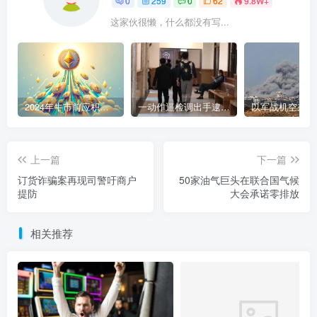
0
259
0
62
9.8W+
这家伙很懒，什么都没有写...
2024年牛市前应积累的9种加密货币
一动作逼检调出手逮人 陈盈助暴富史起底
上一篇
下一篇
订货诈骗案再现司警吁商户
50家油气巨头在联合国气候
提防
大会承诺零排放
相关推荐