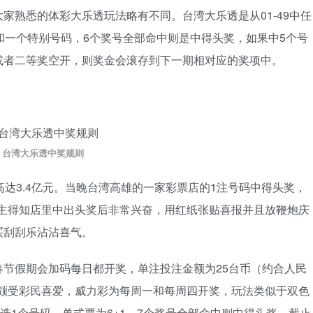
家熟悉的体彩大乐透玩法略有不同。台湾大乐透是从01-49中任
和一个特别号码，6个奖号全部命中则是中得头奖，如果中5个号
或者二等奖空开，则奖金会滚存到下一期相对应的奖项中。
台湾大乐透中奖规则
高达3.4亿元。当晚台湾高雄的一家彩票店的1注号码中得头奖，
站主得知店里中出头奖后非常兴奋，用红纸张贴喜报并且放鞭炮庆
买刮刮乐沾沾喜气。
节假期会加码每日都开奖，单注投注金额为25台币（约合人民
也颇受彩民喜爱，威力彩为每周一和每周四开奖，玩法类似于双色
08里选1个号码，单式票为6+1，7个奖号全部命中则中得头奖。截止