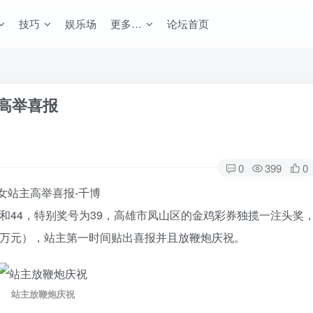
技巧
娱乐场
更多…
论坛首页
主高举喜报
0
399
0
、33和44，特别奖号为39，高雄市凤山区的金鸡彩券独揽一注头奖
52万元），站主第一时间贴出喜报并且放鞭炮庆祝。
站主放鞭炮庆祝