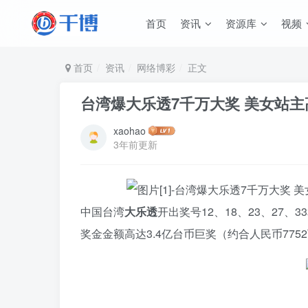
首页
资讯
资源库
视频
首页
资讯
网络博彩
正文
台湾爆大乐透7千万大奖 美女站
xaohao
3年前更新
中国台湾
大乐透
开出奖号12、18、23、27
奖金金额高达3.4亿台币巨奖（约合人民币77