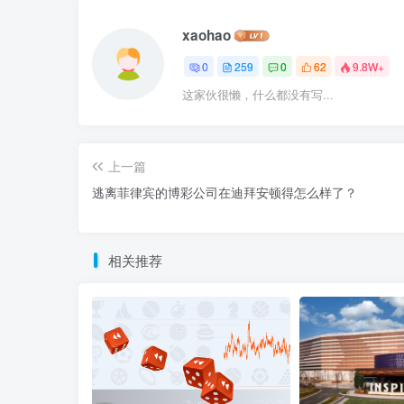
xaohao
0
259
0
62
9.8W+
这家伙很懒，什么都没有写...
上一篇
逃离菲律宾的博彩公司在迪拜安顿得怎么样了？
相关推荐