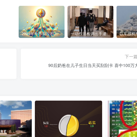
2024年牛市前应积累的9种加密货币
一动作逼检调出手逮人 陈盈助暴富史起底
下一
90后奶爸在儿子生日当天买刮刮卡 喜中100万