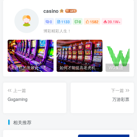
casino
0
1133
0
1582
39.1W+
博彩精彩人生！
老虎机的发展史——赌场中最受欢迎游戏的演变历程
如何才能提高老虎机获胜的几率？
WG集团
上一篇
下一篇
Gxgaming
万游彩票
相关推荐