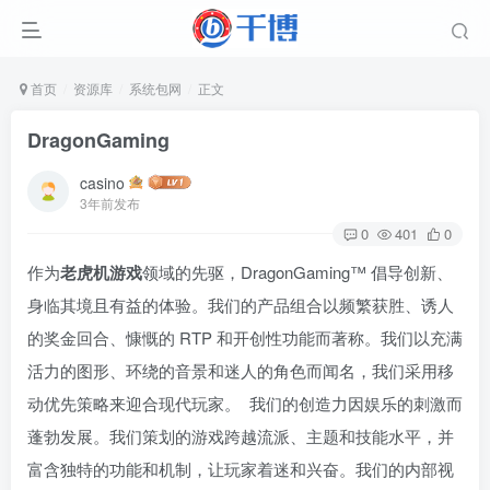
首页
资源库
系统包网
正文
DragonGaming
casino
3年前发布
0
401
0
作为
老虎机游戏
领域的先驱，DragonGaming™ 倡导创新、
身临其境且有益的体验。我们的产品组合以频繁获胜、诱人
的奖金回合、慷慨的 RTP 和开创性功能而著称。我们以充满
活力的图形、环绕的音景和迷人的角色而闻名，我们采用移
动优先策略来迎合现代玩家。 我们的创造力因娱乐的刺激而
蓬勃发展。我们策划的游戏跨越流派、主题和技能水平，并
富含独特的功能和机制，让玩家着迷和兴奋。我们的内部视