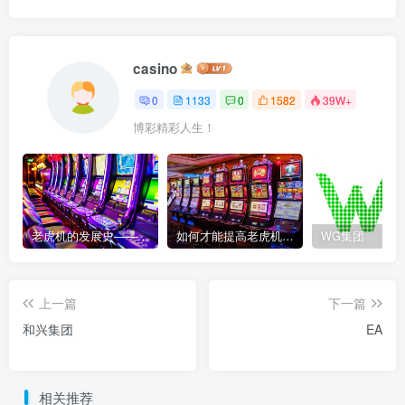
casino
0
1133
0
1582
39W+
博彩精彩人生！
老虎机的发展史——赌场中最受欢迎游戏的演变历程
如何才能提高老虎机获胜的几率？
WG集团
上一篇
下一篇
和兴集团
EA
相关推荐