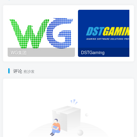
WG集团
DSTGaming
评论
抢沙发