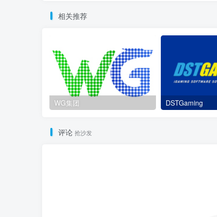
相关推荐
WG集团
DSTGaming
评论
抢沙发