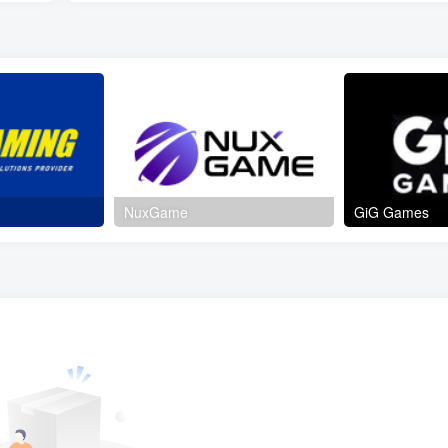
NuxGame
GiG Games