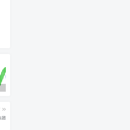
百家乐技巧，如何看路，下三路分析
柬埔寨赌场第3天开始~西哈努克百家乐实时现场视频
篇
集团