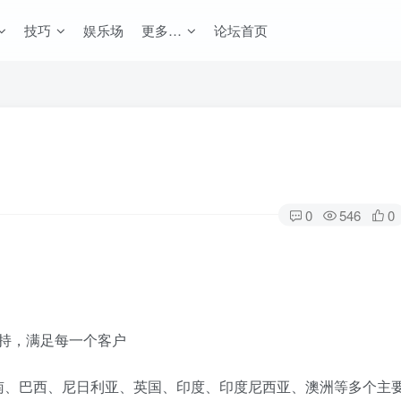
技巧
娱乐场
更多…
论坛首页
0
546
0
持，满足每一个客户
南、巴西、尼日利亚、英国、印度、印度尼西亚、澳洲等多个主