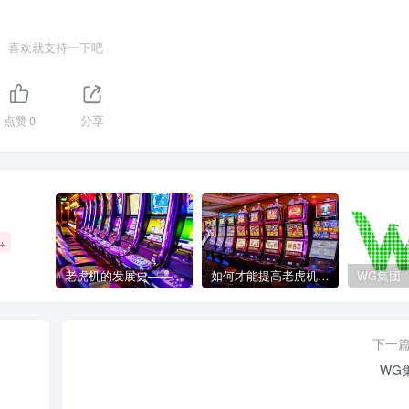
喜欢就支持一下吧
点赞
0
分享
+
老虎机的发展史——赌场中最受欢迎游戏的演变历程
如何才能提高老虎机获胜的几率？
WG集团
下一
WG