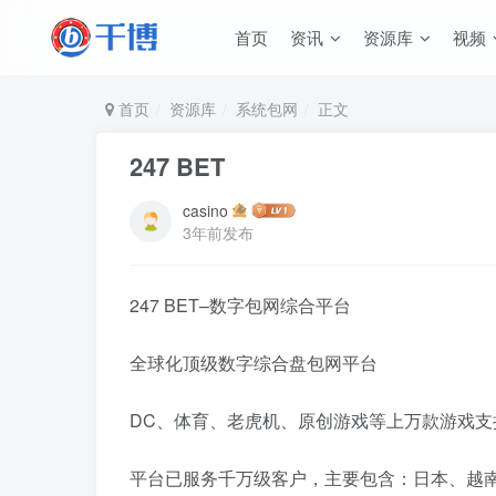
首页
资讯
资源库
视频
首页
资源库
系统包网
正文
247 BET
casino
3年前发布
247 BET–数字包网综合平台
全球化顶级数字综合盘包网平台
DC、体育、老虎机、原创游戏等上万款游戏支
平台已服务千万级客户，主要包含：日本、越