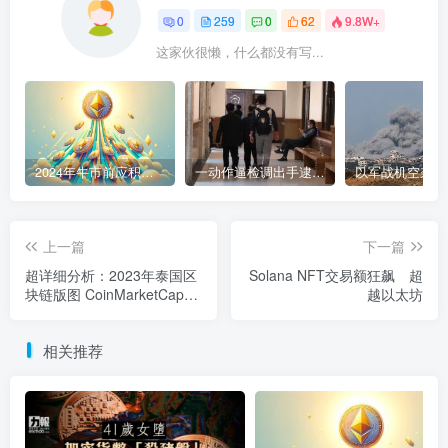
0
259
0
62
9.8W+
这家伙很懒，什么都没有写...
2024年牛市前应积累的9种加密货币
一动作逼检调出手逮人 陈盈助暴富史起底
上一篇
下一篇
超详细分析：2023年泰国区
Solana NFT交易额狂飙 超
块链版图 CoinMarketCap泰
越以太坊
国人均访问率超越美国
相关推荐