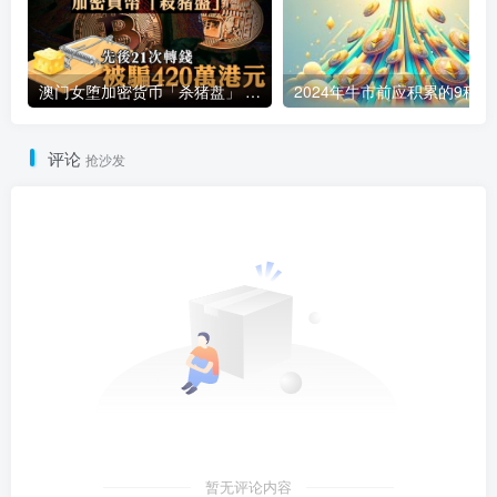
澳门女堕加密货币「杀猪盘」 先后21次转钱被骗420万港元
202
评论
抢沙发
暂无评论内容