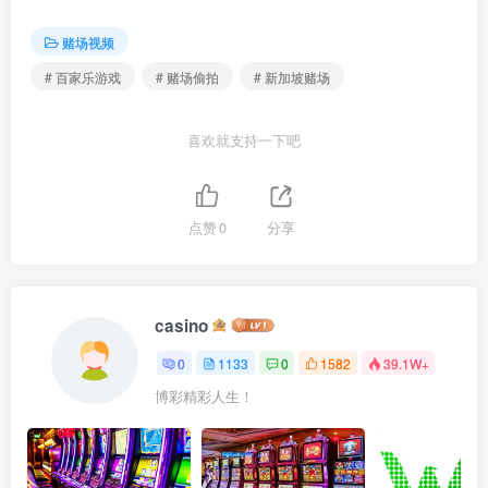
赌场视频
# 百家乐游戏
# 赌场偷拍
# 新加坡赌场
喜欢就支持一下吧
点赞
0
分享
casino
0
1133
0
1582
39.1W+
博彩精彩人生！