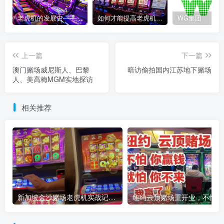
老虎机的发展史——赌场中最受欢迎游戏的演变历程
如何才能提高老虎机获胜的几率？
WG集团
上一篇
下一篇
澳门赌场威尼斯人、巴黎
暗访偷拍国内江苏地下赌场
人、美高梅MGM实地探访
相关推荐
新加坡金沙赌场老虎机实战记录，投100新币以小博大
纽约