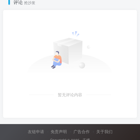
评论
抢沙发
暂无评论内容
友链申请
免责声明
广告合作
关于我们