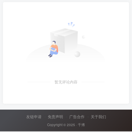
暂无评论内容
友链申请
免责声明
广告合作
关于我们
Copyright © 2025 ·
千博