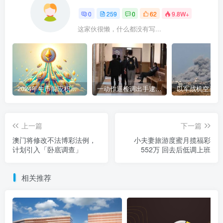
0
259
0
62
9.8W+
这家伙很懒，什么都没有写...
2024年牛市前应积累的9种加密货币
一动作逼检调出手逮人 陈盈助暴富史起底
上一篇
下一篇
澳门将修改不法博彩法例，
小夫妻旅游度蜜月揽福彩
计划引入「卧底调查」
552万 回去后低调上班
相关推荐