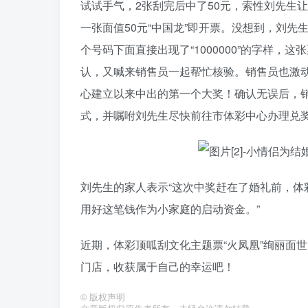
试试手气，2张刮完后中了50元，索性刘先生
一张面值50元“中国龙”即开票。没想到，刘先
个号码下面直接出现了“1000000”的字样，
认，又喊来销售员一起帮忙核验。销售员也激动
心建立以来中出的第一个大奖！确认无误后，
式，并嘱咐刘先生尽快前往市体彩中心办理兑
刘先生的家人表示“这次中奖赶在了婚礼前，
用好这笔钱作为小家庭的启动资金。”
近期，体彩顶呱刮文化主题票“火凤凰”绚丽面
门店，收获属于自己的幸运吧！
©
版权声明