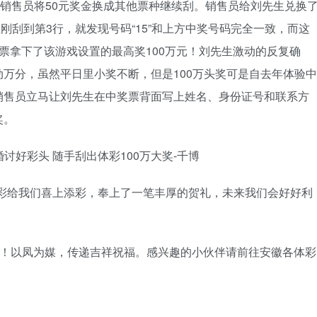
让销售员将50元奖金换成其他票种继续刮。销售员给刘先生兑换
生刚刮到第3行，就发现号码“15”和上方中奖号码完全一致，而这
这张票拿下了该游戏设置的最高奖100万元！刘先生激动的反复确
万分，虽然平日里小奖不断，但是100万头奖可是自去年体验中
销售员立马让刘先生在中奖票背面写上姓名、身份证号和联系方
奖。
体彩给我们喜上添彩，奉上了一笔丰厚的贺礼，未来我们会好好利
世！以凤为媒，传递吉祥祝福。感兴趣的小伙伴请前往安徽各体彩