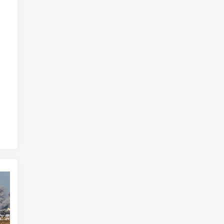
以军战机空袭加沙地带250个目标
哈兰德4分钟双响！完美1年收官：3冠3金靴56球，甩开姆巴佩
美高梅国际倘获纽约赌牌拟扩建皇都娱乐大赌场增餐饮会展场地