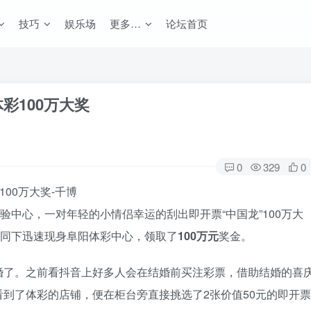
技巧
娱乐场
更多…
论坛首页
彩100万大奖
0
329
0
验中心，一对年轻的小情侣幸运的刮出即开票“中国龙”100万大
陪同下迅速现身阜阳体彩中心，领取了
100万元
奖金。
婚了。之前看抖音上好多人会在结婚前买注彩票，借助结婚的喜
到了体彩的店铺，便在柜台旁直接挑选了2张价值50元的即开票