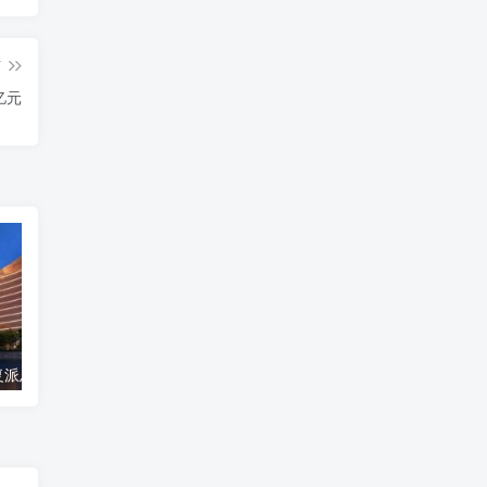
篇
亿元
复派息持谨慎态度
中金预计今年澳门博彩业有望呈现持续正常化增长