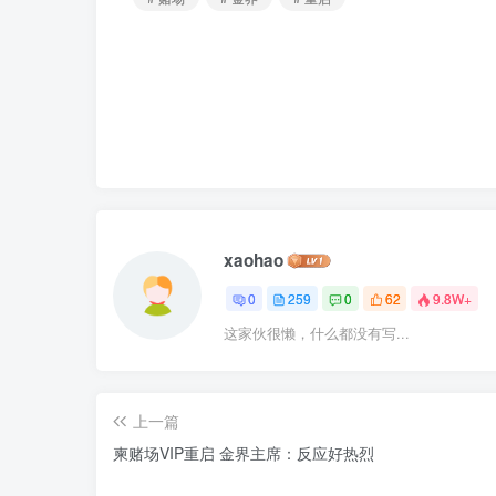
xaohao
0
259
0
62
9.8W+
这家伙很懒，什么都没有写...
上一篇
柬赌场VIP重启 金界主席：反应好热烈