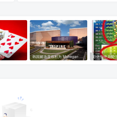
介绍
韩国赌场度假村为 Mohegan 2024 年第一季度业绩做出贡献