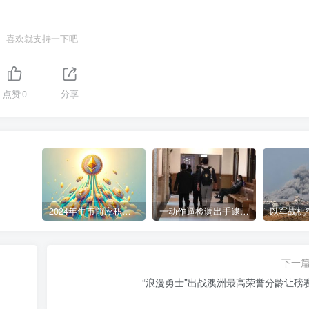
喜欢就支持一下吧
点赞
0
分享
2024年牛市前应积累的9种加密货币
一动作逼检调出手逮人 陈盈助暴富史起底
下一
“浪漫勇士”出战澳洲最高荣誉分龄让磅