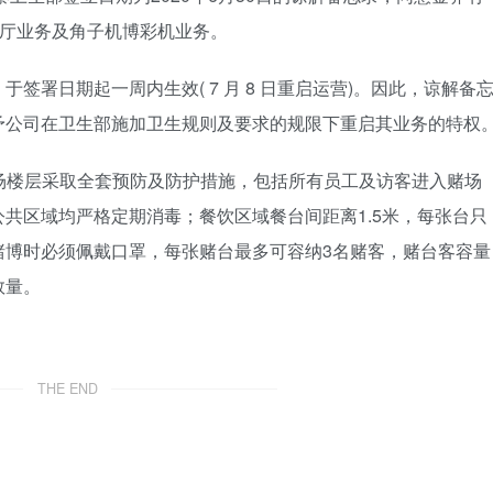
宾厅业务及角子机博彩机业务。
签署日期起一周内生效( 7 月 8 日重启运营)。因此，谅解备
予公司在卫生部施加卫生规则及要求的规限下重启其业务的特权
在赌场楼层采取全套预防及防护措施，包括所有员工及访客进入赌场
共区域均严格定期消毒；餐饮区域餐台间距离1.5米，每张台只
赌博时必须佩戴口罩，每张赌台最多可容纳3名赌客，赌台客容量
数量。
THE END