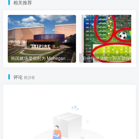
相关推荐
韩国赌场度假村为 Mohegan 2024 年第一季度业绩做出贡献
彩
评论
抢沙发