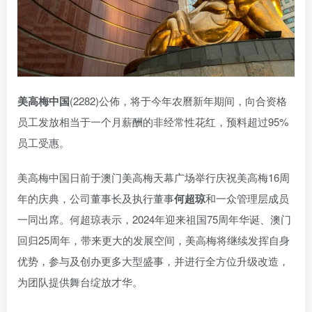
美高梅中国
(2282)公佈，将于今年农曆新年期间，向合资格
员工发放相当于一个月薪酬的非经常性花红，预料超过95%
员工受惠。
美高梅中国日前于澳门美高梅天幕广场举行庆祝美高梅16周
年的庆典，公司董事长及执行董事
何超琼
和一众管理层成员
一同出席。何超琼表示，2024年迎来祖国75周年华诞、澳门
回归25周年，带来更大的发展空间，美高梅将继续发挥自身
优势，参与及创办更多大型盛事，并进行全方位升级改造，
为团队提供舞台绽放才华。