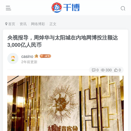
首页
资讯
网络博彩
正文
央视报导，周焯华与太阳城在内地网博投注额达
3,000亿人民币
casino
2年前更新
0
330
0