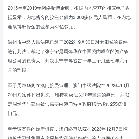
2015年至2019年网络赌博金额，根据内地查获的相应电子数
据显示，内地赌客的投注金额为3,000多亿元人民币，在内地
赢取博彩资金的金额为87亿馀元。
温州市中级人民法院已经于2022年9月30日对太阳城的案件
进行判决，裁定了张宁宁是周焯华在中国境内成立的资产管
理公司的负责人，判决张宁宁等被告一年三个月至七年六个
月的刑期。
至于周焯华则在澳门接受审理。澳门中级法院在2023年10月
20日对案件作出判决，维持初级法院18年监禁的判刑，并裁
定周焯华与部份被告需要向澳门特区政府赔偿超过255亿澳
门元。
至于该案件的最新进度，澳门终审法院在2023年12月7日拒
绝前太阳城集团主席周焯华案件部份被告的人身保护令申