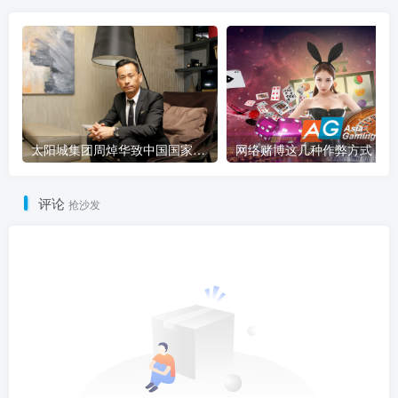
太阳城集团周焯华致中国国家主席习近平的公开信
网
评论
抢沙发