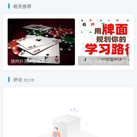
相关推荐
德州扑克牌型概率
评论
抢沙发