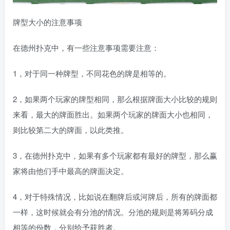
牌型大小的注意事项
在德州扑克中，有一些注意事项需要注意：
1，对于同一种牌型，不同花色的牌是相等的。
2，如果两个玩家的牌型相同，那么根据牌面大小比较的规则
来看，最大的牌面胜出。如果两个玩家的牌面大小也相同，
则比较第二大的牌面，以此类推。
3，在德州扑克中，如果有多个玩家都有最好的牌型，那么赢
家将由他们手中最高的牌面决定。
4，对于特殊情况，比如说在翻牌后或河牌后，所有的牌面都
一样，这时候就会有分池的情况。分池的规则是将筹码分成
相等的份数，分别给予获胜者。