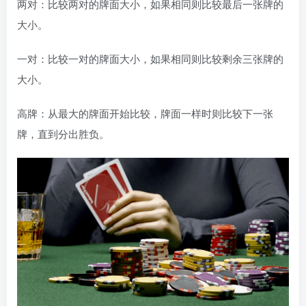
两对：比较两对的牌面大小，如果相同则比较最后一张牌的
大小。
一对：比较一对的牌面大小，如果相同则比较剩余三张牌的
大小。
高牌：从最大的牌面开始比较，牌面一样时则比较下一张
牌，直到分出胜负。