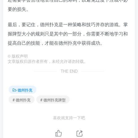
要的损失。
最后，要记住，德州扑克是一种策略和技巧并存的游戏。掌
握牌型大小的规则只是其中的一部分，你需要不断地学习和
提高自己的技能，才能在德州扑克中获得成功。
©
版权声明
文章版权归原作者所有，未经允许请勿转载。
THE END
德州扑克
# 德州扑克
# 德州扑克牌型
喜欢就支持一下吧