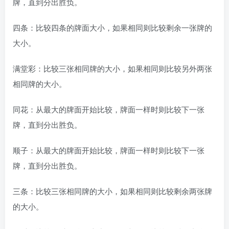
牌，直到分出胜负。
四条：比较四条的牌面大小，如果相同则比较剩余一张牌的
大小。
满堂彩：比较三张相同牌的大小，如果相同则比较另外两张
相同牌的大小。
同花：从最大的牌面开始比较，牌面一样时则比较下一张
牌，直到分出胜负。
顺子：从最大的牌面开始比较，牌面一样时则比较下一张
牌，直到分出胜负。
三条：比较三张相同牌的大小，如果相同则比较剩余两张牌
的大小。