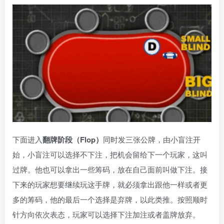
下面进入
翻牌阶段（Flop）
同时发三张公牌，由小盲注开
始，小盲注可以选择不下注，把机会留给下一个玩家，这叫
过牌。他也可以拿出一些筹码，放在自己面前叫做下注。接
下来的玩家想要继续玩这手牌，就必须拿出跟他一样或者更
多的筹码，他的最后一个选择是弃牌，以此类推。按照顺时
针方向依次表态，玩家可以选择下注加注或者盖牌放弃。