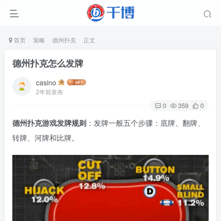
首页
策略
德州扑克
正文
德州扑克怎么发牌
casino
2年前发布
0
359
0
德州扑克游戏发牌规则
：发牌一般五个步骤：底牌、翻牌、
转牌、河牌和比牌。