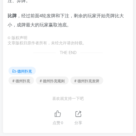
注、弃牌。
比牌
，经过前面4轮发牌和下注，剩余的玩家开始亮牌比大
小，成牌最大的玩家赢取池底。
©
版权声明
文章版权归原作者所有，未经允许请勿转载。
THE END
德州扑克
# 德州扑克
# 德州扑克规则
# 德州扑克发牌
喜欢就支持一下吧
点赞
0
分享