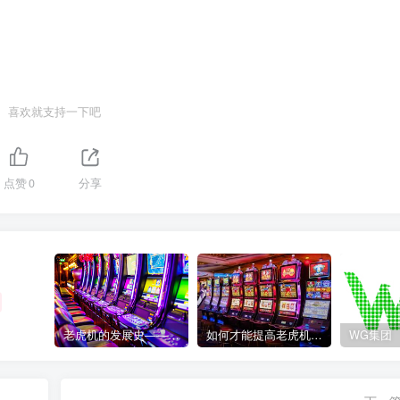
喜欢就支持一下吧
点赞
0
分享
老虎机的发展史——赌场中最受欢迎游戏的演变历程
如何才能提高老虎机获胜的几率？
WG集团