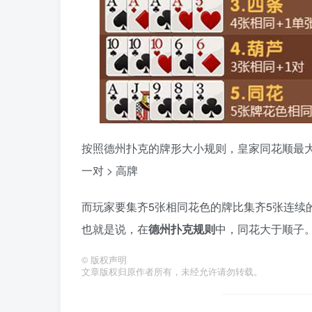
按照德州扑克的牌形大小规则，皇家同花顺最大 > 同花
一对 > 高牌
而玩家要集齐5张相同花色的牌比集齐5张连续
也就是说，在
德州扑克规则
中，同花大于顺子
©
版权声明
文章版权归原作者所有，未经允许请勿转载。