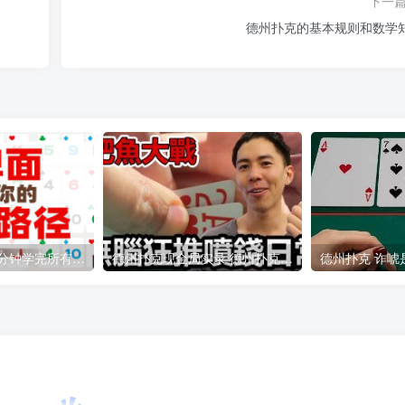
下一
德州扑克的基本规则和数学
德州扑克教学 五分钟学完所有牌面！
德州扑克现金局实录 德州扑克水下就是要诈唬偷鸡!
德州扑克 诈唬