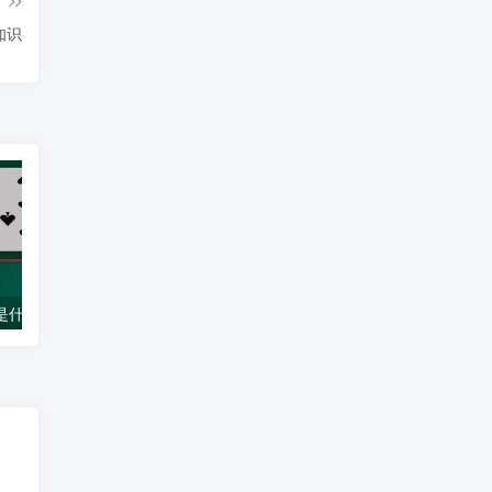
篇
知识
是什么意思？
UTG是什么意思？枪口位在什么位置？
短牌德州的