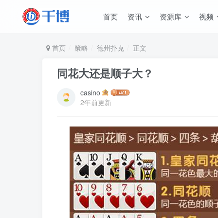
首页
资讯
资源库
视频
首页
策略
德州扑克
正文
同花大还是顺子大？
casino
2年前更新