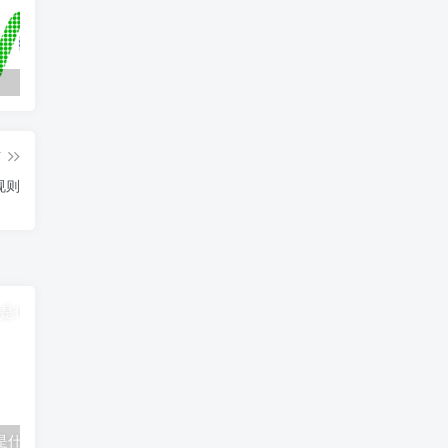
百家乐技巧，如何看路，下三路分析
柬埔寨赌场第3天开始~西哈努克百家乐实时现场视频
篇
规则
是什么意思？
UTG是什么意思？枪口位在什么位置？
短牌德州的