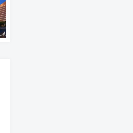
复派息持谨慎态度
中金预计今年澳门博彩业有望呈现持续正常化增长