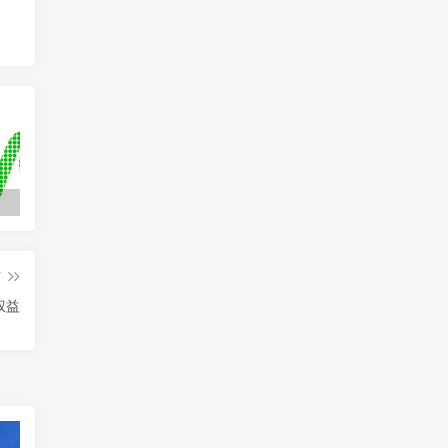
百家乐技巧，如何看路，下三路分析
柬埔寨赌场第3天开始~西哈努克百家乐实时现场视频
篇
权益