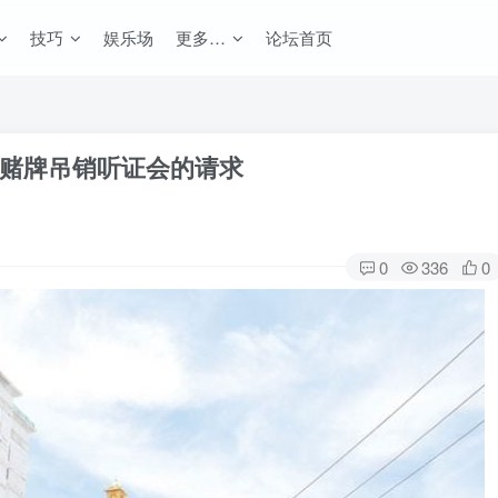
技巧
娱乐场
更多…
论坛首页
赌牌吊销听证会的请求
0
336
0