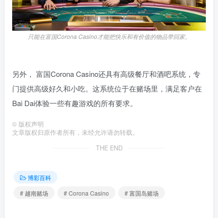
只能在富国
Corona Casino
才能把快乐和有价值的物品带回家。
另外， 富国Corona Casino还具有高级餐厅和酒吧系统，专
门提供高级好久和小吃。这系统位于在赌场里，满足客户在
Bai Dai体验一些有趣游戏的所有要求。
©
版权声明
文章版权归原作者所有，未经允许请勿转载。
THE END
博彩百科
# 越南赌场
# Corona Casino
# 富国岛赌场