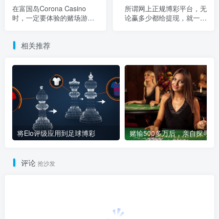
在富国岛Corona Casino
所谓网上正规博彩平台，无
时，一定要体验的赌场游
论赢多少都给提现，就一定
戏。
能赢吗？
相关推荐
将Elo评级应用到足球博彩
赌输500多万后，
评论
抢沙发