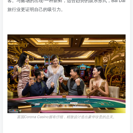
客。与赌场的出现-一种新鲜，适合趋势的娱乐形式，Bai Dai
旅行业更证明自己的吸引力。
富国
Corona Casin
o
握有仔细，精致设计造出豪华珍贵的总关。