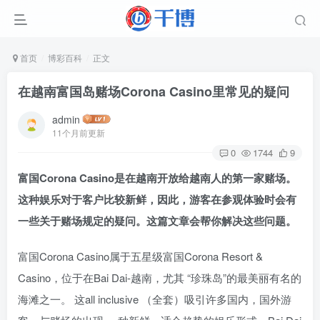
首页
博彩百科
正文
在越南富国岛赌场Corona Casino里常见的疑问
admin
11个月前更新
0
1744
9
富国Corona Casino
是在越南开放给越南人的第一家赌场。
这种娱乐对于客户比较新鲜，因此，游客在参观体验时会有
一些关于赌场规定的疑问。这篇文章会帮你解决这些问题。
富国Corona Casino属于五星级富国Corona Resort &
Casino，位于在Bai Dai-越南，尤其 “珍珠岛”的最美丽有名的
海滩之一。 这all inclusive （全套）吸引许多国内，国外游