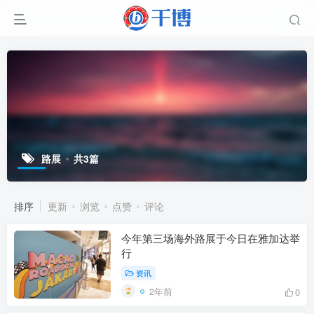
路展
共3篇
排序
更新
浏览
点赞
评论
今年第三场海外路展于今日在雅加达举
行
资讯
2年前
0