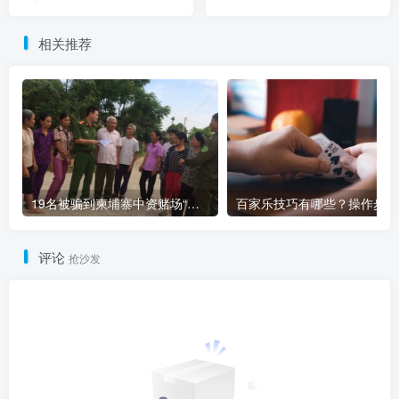
委员会
相关推荐
19名被骗到柬埔寨中资赌场“做菠菜”的越南人被解救
百
评论
抢沙发