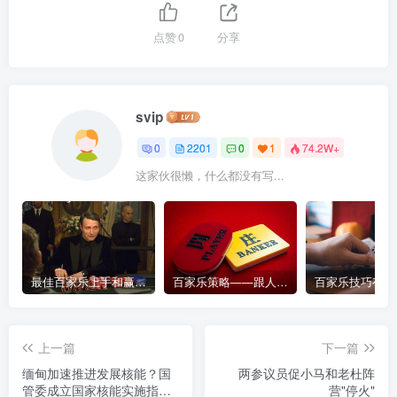
点赞
0
分享
svip
0
2201
0
1
74.2W+
这家伙很懒，什么都没有写...
最佳百家乐上手和赢钱指南 – 终极版
百家乐策略——跟人胜过跟路
上一篇
下一篇
缅甸加速推进发展核能？国
两参议员促小马和老杜阵
管委成立国家核能实施指导
营"停火"