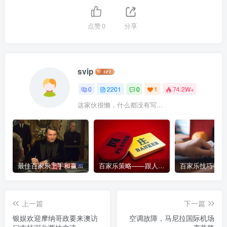
点赞
0
分享
svip
0
2201
0
1
74.2W+
这家伙很懒，什么都没有写...
最佳百家乐上手和赢钱指南 – 终极版
百家乐策略——跟人胜过跟路
上一篇
下一篇
银娱欢迎摩纳哥政要来澳访
空调故障，马尼拉国际机场