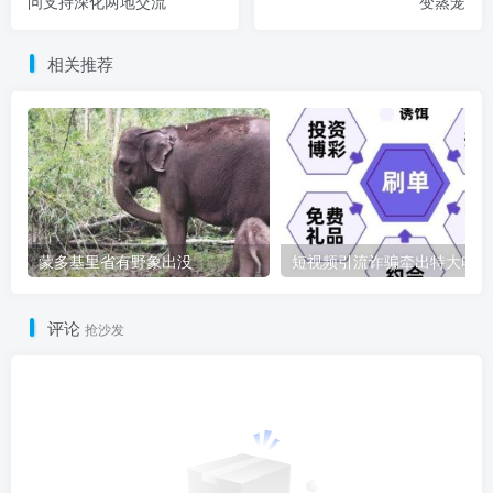
问支持深化两地交流
变蒸笼
相关推荐
蒙多基里省有野象出没
短
评论
抢沙发