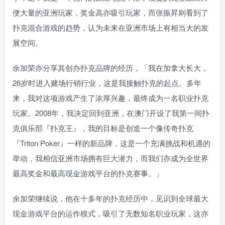
便大量的亚洲玩家，奖金高亦吸引玩家，而张振昇则看到了
扑克混合游戏的趋势，认为未来在亚洲市场上有相当大的发
展空间。
余加荣亦分享其创办扑克品牌的经历，「我在加拿大长大，
26岁时进入赌场行销行业，这是我接触扑克的起点。多年
来，我对这项游戏产生了浓厚兴趣，最终成为一名职业扑克
玩家。2008年，我决定回到亚洲，在澳门开设了我第一间扑
克俱乐部『扑克王』，我的目标是创造一个像传奇扑克
『Triton Poker』一样的新品牌，这是一个充满挑战和机遇的
举动，我相信亚洲市场拥有巨大潜力，而我们亦成为全世界
最高奖金和最高现金游戏平台的扑克赛事。」
余加荣继续说，他在十多年的扑克经历中，见识到全球最大
现金游戏平台的运作模式，吸引了无数知名职业玩家，这亦