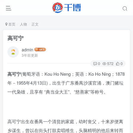
首页
人物
正文
高可宁
admin
3年前更新
0
572
0
高可宁
(葡萄牙语：Kou Ho Neng；英语：Ko Ho Ning；1878
年－1955年4月13日)，出生于广东番禺沙溪官涌，澳门赌坛
一代枭雄，且享有 “典当业大王”、“慈善家”等称号。
高可宁出生在番禺一个清贫的家庭，幼时丧父，十来岁便离
乡谋生，曾以在街头打鼓卖唱维生，头脑精明的他后来转而