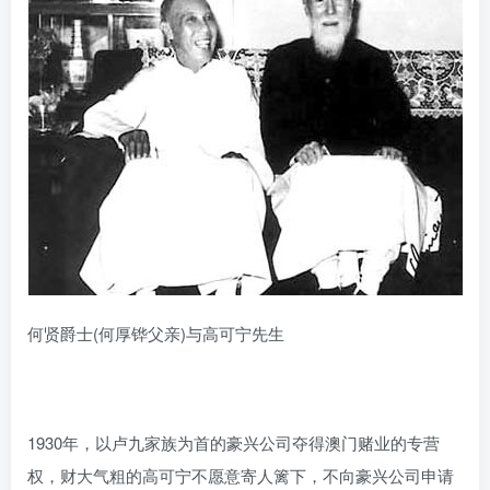
何贤爵士(何厚铧父亲)与高可宁先生
1930年，以卢九家族为首的豪兴公司夺得澳门赌业的专营
权，财大气粗的高可宁不愿意寄人篱下，不向豪兴公司申请