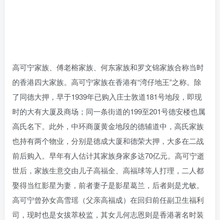
高可宁家族、傅老榕家族、何东家族和罗文锦家族合称当时
的香港四大家族。高可宁家族在香港有“湾仔地王”之称。除
了同德大押，早于1939年已购入庄士敦道181号地段，即现
时的大有大厦及商场；同一条街道的199至201号德安楼也属
高氏名下。此外，中环商厦黄金地段的德辅道中，高氏家族
也持有两个物业，分别是德成大厦和德荣大押，大多在二战
前后购入。早年有人估计其家族身家多达70亿元。高可宁逝
世后，家族生意交由儿子高福全、高福球等人打理，二人都
娶得当红影星为妻，前者妻子是影星葛兰，后者则是尤敏。
高可宁曾孙女高雪瑶（父亲高福成）在回归前任副卫生福利
司，现时也是女拔萃校监，其女儿何志恩则是香港著名时装