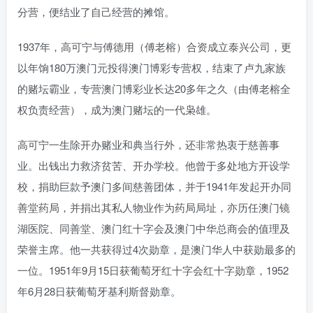
分营，便结业了自己经营的摊馆。
1937年，高可宁与傅德用（傅老榕）合资成立泰兴公司，更
以年饷180万澳门元投得澳门博彩专营权，结束了卢九家族
的赌坛霸业，专营澳门博彩业长达20多年之久（由傅老榕全
权负责经营），成为澳门赌坛的一代枭雄。
高可宁一生除开办赌业和典当行外，还非常热衷于慈善事
业。出钱出力救济贫苦、开办学校。他曾于多处地方开设学
校，捐助巨款予澳门多间慈善团体，并于1941年发起开办同
善堂药局，并捐出其私人物业作为药局局址，亦历任澳门镜
湖医院、同善堂、澳门红十字会及澳门中华总商会的值理及
荣誉主席。他一共获得过4次勋章，是澳门华人中获勋最多的
一位。1951年9月15日获葡萄牙红十字会红十字勋章，1952
年6月28日获葡萄牙基利斯督勋章。