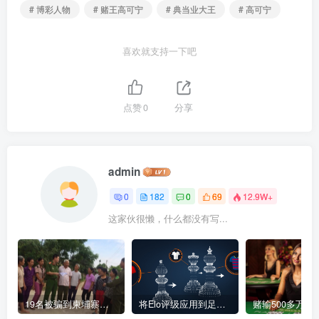
# 博彩人物
# 赌王高可宁
# 典当业大王
# 高可宁
喜欢就支持一下吧
点赞
0
分享
admin
0
182
0
69
12.9W+
这家伙很懒，什么都没有写...
19名被骗到柬埔寨中资赌场“做菠菜”的越南人被解救
将Elo评级应用到足球博彩