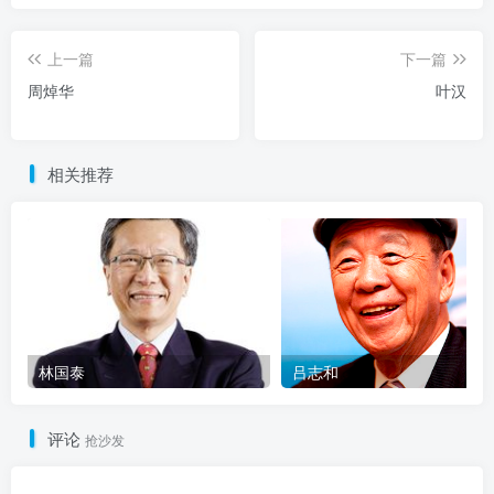
上一篇
下一篇
周焯华
叶汉
相关推荐
林国泰
吕志和
评论
抢沙发