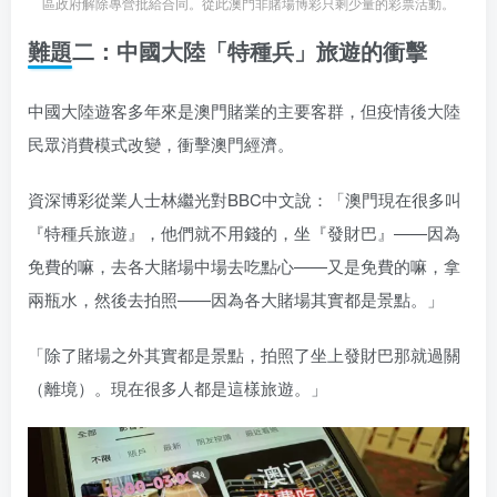
區政府解除專營批給合同。從此澳門非賭場博彩只剩少量的彩票活動。
難題二：中國大陸「特種兵」旅遊的衝擊
中國大陸遊客多年來是澳門賭業的主要客群，但疫情後大陸
民眾消費模式改變，衝擊澳門經濟。
資深博彩從業人士林繼光對BBC中文說：「澳門現在很多叫
『特種兵旅遊』，他們就不用錢的，坐『發財巴』——因為
免費的嘛，去各大賭場中場去吃點心——又是免費的嘛，拿
兩瓶水，然後去拍照——因為各大賭場其實都是景點。」
「除了賭場之外其實都是景點，拍照了坐上發財巴那就過關
（離境）。現在很多人都是這樣旅遊。」