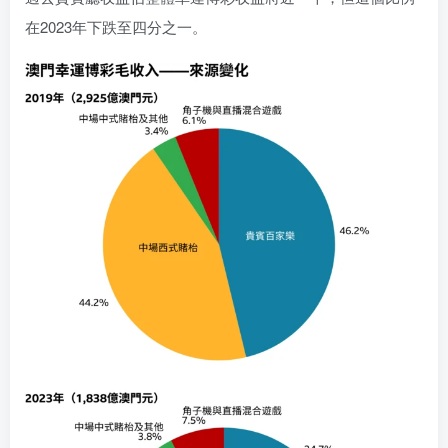
在2023年下跌至四分之一。