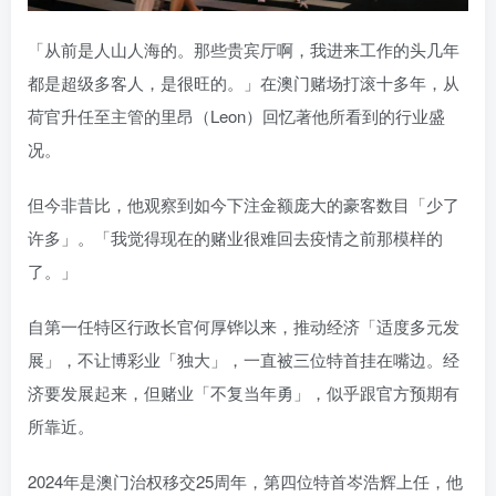
「从前是人山人海的。那些贵宾厅啊，我进来工作的头几年
都是超级多客人，是很旺的。」在澳门赌场打滚十多年，从
荷官升任至主管的里昂（Leon）回忆著他所看到的行业盛
况。
但今非昔比，他观察到如今下注金额庞大的豪客数目「少了
许多」。「我觉得现在的赌业很难回去疫情之前那模样的
了。」
自第一任特区行政长官何厚铧以来，推动经济「适度多元发
展」，不让博彩业「独大」，一直被三位特首挂在嘴边。经
济要发展起来，但赌业「不复当年勇」，似乎跟官方预期有
所靠近。
2024年是澳门治权移交25周年，第四位特首岑浩辉上任，他