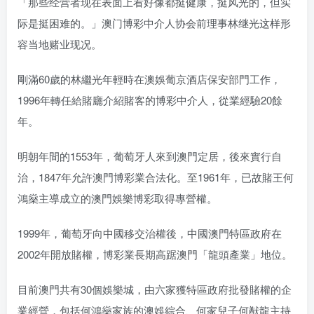
「那些经营者现在表面上看好像都挺健康，挺风光的，但实
际是挺困难的。」澳门博彩中介人协会前理事林继光这样形
容当地赌业现况。
剛滿60歲的林繼光年輕時在澳娛葡京酒店保安部門工作，
1996年轉任給賭廳介紹賭客的博彩中介人，從業經驗20餘
年。
明朝年間的1553年，葡萄牙人來到澳門定居，後來實行自
治，1847年允許澳門博彩業合法化。至1961年，已故賭王何
鴻燊主導成立的澳門娛樂博彩取得專營權。
1999年，葡萄牙向中國移交治權後，中國澳門特區政府在
2002年開放賭權，博彩業長期高踞澳門「龍頭產業」地位。
目前澳門共有30個娛樂城，由六家獲特區政府批發賭權的企
業經營，包括何鴻燊家族的澳娛綜合、何家兒子何猷龍主持