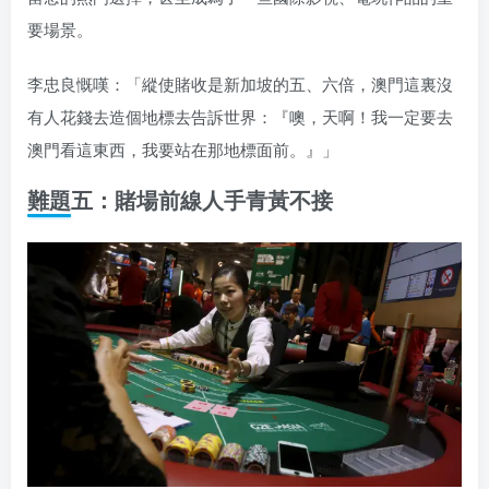
要場景。
李忠良慨嘆：「縱使賭收是新加坡的五、六倍，澳門這裏沒
有人花錢去造個地標去告訴世界：『噢，天啊！我一定要去
澳門看這東西，我要站在那地標面前。』」
難題五：賭場前線人手青黃不接