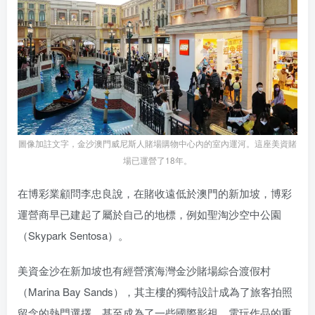
圖像加註文字，金沙澳門威尼斯人賭場購物中心內的室內運河。這座美資賭
場已運營了18年。
在博彩業顧問李忠良說，在賭收遠低於澳門的新加坡，博彩
運營商早已建起了屬於自己的地標，例如聖淘沙空中公園
（Skypark Sentosa）。
美資金沙在新加坡也有經營濱海灣金沙賭場綜合渡假村
（Marina Bay Sands），其主樓的獨特設計成為了旅客拍照
留念的熱門選擇，甚至成為了一些國際影視、電玩作品的重