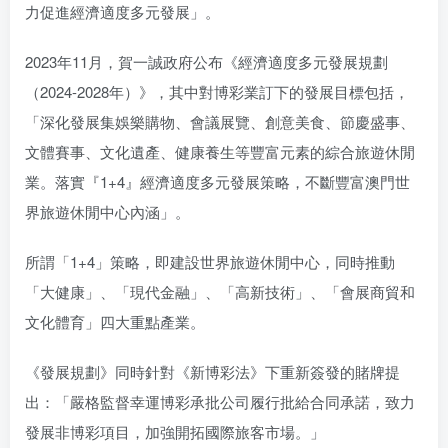
力促進經濟適度多元發展」。
2023年11月，賀一誠政府公布《經濟適度多元發展規劃
（2024-2028年）》，其中對博彩業訂下的發展目標包括，
「深化發展集娛樂購物、會議展覽、創意美食、節慶盛事、
文體賽事、文化遺產、健康養生等豐富元素的綜合旅遊休閒
業。落實『1+4』經濟適度多元發展策略，不斷豐富澳門世
界旅遊休閒中心內涵」。
所謂「1+4」策略，即建設世界旅遊休閒中心，同時推動
「大健康」、「現代金融」、「高新技術」、「會展商貿和
文化體育」四大重點產業。
《發展規劃》同時針對《新博彩法》下重新簽發的賭牌提
出：「嚴格監督幸運博彩承批公司履行批給合同承諾，致力
發展非博彩項目，加強開拓國際旅客市場。」