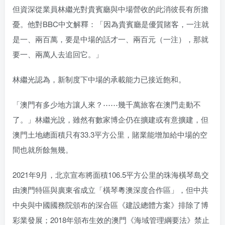
但資深從業員林繼光對貴賓廳與中場營收的此消彼長有所擔
憂。他對BBC中文解釋：「因為貴賓廳是優質賭客，一注就
是一、兩百萬，要是中場的話才一、兩百元（一注），那就
要一、兩萬人去追回它。」
林繼光認為，新制度下中場的承載能力已接近飽和。
「澳門有多少地方讓人來？⋯⋯幾千萬旅客在澳門走動不
了。」林繼光說，雖然有數家博企仍在擴建或有意擴建，但
澳門土地總面積只有33.3平方公里，賭業能增加給中場的空
間也就所餘無幾。
2021年9月，北京宣布將面積106.5平方公里的珠海橫琴島交
由澳門特區與廣東省成立「橫琴粵澳深度合作區」，但中共
中央與中國國務院頒布的深合區《建設總體方案》排除了博
彩業發展；2018年頒布生效的澳門《海域管理綱要法》禁止