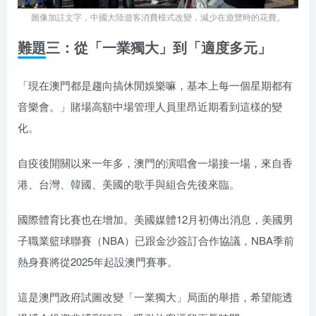
圖像加註文字，中國大陸遊客消費模式改變，減少在遊覽時的花費。
難題三：從「一業獨大」到「適度多元」
「現在澳門都是趨向搞休閒娛樂嘛，基本上每一個星期都有
音樂會。」賭場高額中場管理人員里昂近期看到這樣的變
化。
自疫後開關以來一年多，澳門的演唱會一場接一場，來自香
港、台灣、韓國、美國的歌手與組合先後來臨。
國際體育比賽也在增加。美國媒體12月初傳出消息，美國男
子職業籃球聯賽（NBA）已跟金沙簽訂合作協議，NBA季前
熱身賽將從2025年起設澳門賽事。
這是澳門政府試圖改變「一業獨大」局面的舉措，希望能透