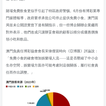
賭場免費飲食更似乎引起了特區政府警惕。6月份有博彩業專
門媒體報導，政府要求承批公司停止提供免費小食。澳門當
局並未公開證實曾下達有關指示，但一些博企關聯企業繼而
對外表示，他們改成只讓辦妥會籍的顧客以積分或優惠價換
領小吃和飲品。
澳門負責任博彩協會會長宋偉傑當時向《亞博匯》評論說：
「免費小食的確會增加娛樂場人流⋯⋯這是否壓縮了中小企
生存空間，娛樂場方面亦可能考慮到這個關係，履行社會責
任而作出調整。」