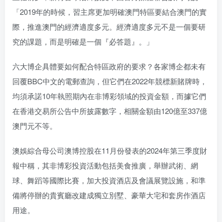
「2019年的時候，習主席更加明確澳門特區要結合澳門的實
際，推進澳門的經濟適度多元。經濟適度多元不是一個要研
究的課題，而是明確是一個『必答題』。」
六大博企具體要如何配合特區政府的要求？各家博企都未有
回覆BBC中文的電郵查詢，但它們在2022年競標新賭牌時，
均須承諾10年執照期內在非博彩領域的投資金額，而據它們
在香港交易所公告中所披露數字，相關金額由120億至337億
澳門元不等。
澳娛綜合母公司澳博控股在11月份發表的2024年第三季度財
報中稱，其非博彩投資活動包括美食推廣，舉辦武術、網
球、舞蹈等國際比賽，加大投資酒店及會議展覽設施，和準
備將停辦的貴賓廳改建成獨立別墅、豪華大宅和套房作酒店
用途。