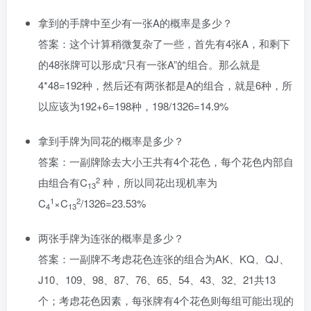
拿到的手牌中至少有一张A的概率是多少？
答案：这个计算稍微复杂了一些，首先有4张A，和剩下
的48张牌可以形成“只有一张A”的组合。那么就是
4*48=192种，然后还有两张都是A的组合，就是6种，所
以应该为192+6=198种，198/1326=14.9%
拿到手牌为同花的概率是多少？
答案：一副牌除去大小王共有4个花色，每个花色内部自
2
由组合有C
种，所以同花出现机率为
13
1
2
C
×C
/1326=23.53%
4
13
两张手牌为连张的概率是多少？
答案：一副牌不考虑花色连张的组合为AK、KQ、QJ、
J10、109、98、87、76、65、54、43、32、21共13
个；考虑花色因素，每张牌有4个花色则每组可能出现的