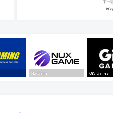
下一
KG
NuxGame
GiG Games