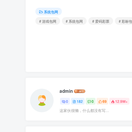
系统包网
# 游戏包网
# 系统包网
# 爱码彩票
# 彩标
admin
0
182
0
69
12.9W+
这家伙很懒，什么都没有写...