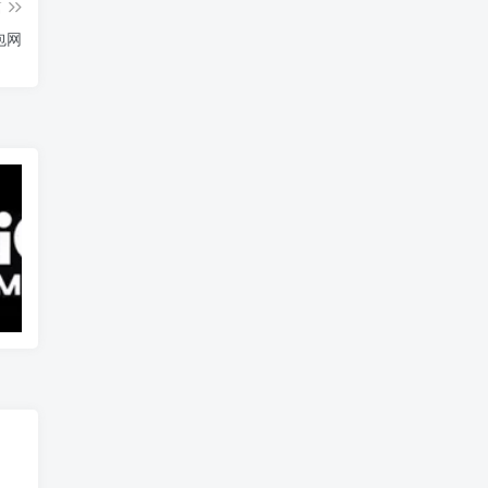
篇
包网
AE集团
Asia Gaming