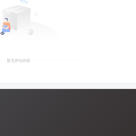
暂无评论内容