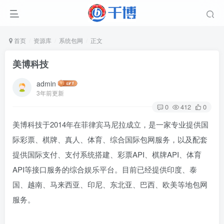
首页
资源库
系统包网
正文
美博科技
admin
3年前更新
0
412
0
美博科技于2014年在菲律宾马尼拉成立，是一家专业提供国
际彩票、棋牌、真人、体育、综合国际包网服务，以及配套
提供国际支付、支付系统搭建、彩票API、棋牌API、体育
API等接口服务的综合娱乐平台。目前已经提供印度、泰
国、越南、马来西亚、印尼、东北亚、巴西、欧美等地包网
服务。