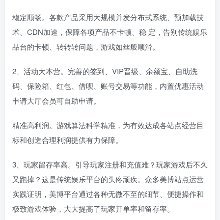
稳定顺畅。各款产品采用大规模并发分布式系统、预加载技
术、CDN加速，保障各项产品不卡顿、稳 定，告别传统娱乐
品台的卡顿、转转转问题，游戏如丝般顺滑。
2、活动大本营。完善的签到、VIP晋级、余额宝、自助洗
码、保险箱、红包、借呗、账号交易等功能，内置优惠活动
申请大厅会员可自助申请。
精准高利润。游戏算法科学精准，为有效达成各站点经营目
标和创造合理利润提供有力保障。
3、玩家留存率高。引导玩家注册和充值难？玩家游戏后不久
又跑掉？这是传统娱乐平台的头疼顽疾。众多美博站点运营
实践证明，美博平台通过各种无微不至的细节、便捷操作和
极致游戏体验，大大提高了玩家开单率和留存率。