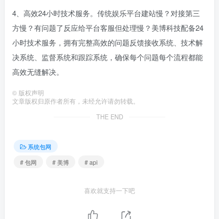
4、高效24小时技术服务。传统娱乐平台建站慢？对接第三
方慢？有问题了反应给平台客服但处理慢？美博科技配备24
小时技术服务，拥有完整高效的问题反馈接收系统、技术解
决系统、监督系统和跟踪系统，确保每个问题每个流程都能
高效无缝解决。
©
版权声明
文章版权归原作者所有，未经允许请勿转载。
THE END
系统包网
# 包网
# 美博
# api
喜欢就支持一下吧