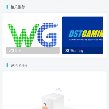
相关推荐
WG集团
DSTGaming
评论
抢沙发