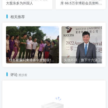
大股东多为外国人
库 66.5万非博彩会员资料外
洩
相关推荐
19名被骗到柬埔寨中资赌场“做菠菜”的越南人被解救
实
评论
抢沙发