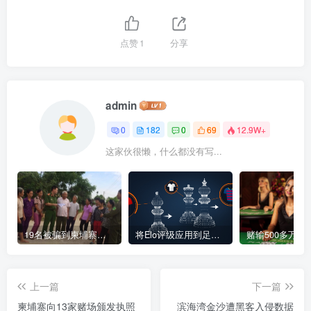
点赞
1
分享
admin
0
182
0
69
12.9W+
这家伙很懒，什么都没有写...
19名被骗到柬埔寨中资赌场“做菠菜”的越南人被解救
将Elo评级应用到足球博彩
上一篇
下一篇
柬埔寨向13家赌场颁发执照
滨海湾金沙遭黑客入侵数据