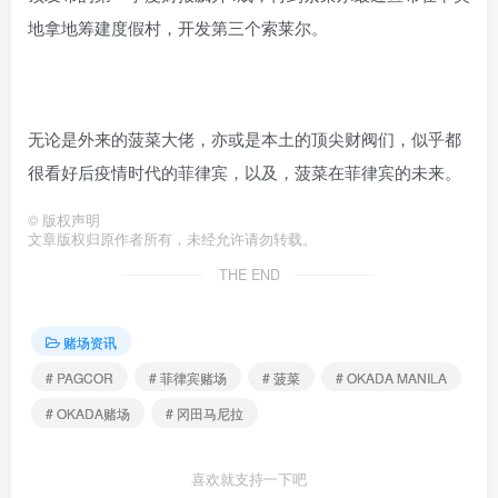
地拿地筹建度假村，开发第三个索莱尔。
无论是外来的菠菜大佬，亦或是本土的顶尖财阀们，似乎都
很看好后疫情时代的菲律宾，以及，菠菜在菲律宾的未来。
©
版权声明
文章版权归原作者所有，未经允许请勿转载。
THE END
赌场资讯
# PAGCOR
# 菲律宾赌场
# 菠菜
# OKADA MANILA
# OKADA赌场
# 冈田马尼拉
喜欢就支持一下吧