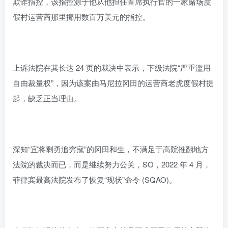
欺诈指控，该指控源于他从他担任首席执行官的一家赌场度
假村运营商那里挪用数百万美元的指控。
上诉法院在其长达 24 页的裁决中表示，下级法院“严重滥用
自由裁量权”，因为该案由马尼拉冈田的运营商老虎度假村提
起，缺乏正当理由。
深知“宜将剩勇追穷寇”的冈田和生，不满足于高院推翻地方
法院的裁决而已，而是继续努力公关，SO，2022 年 4 月，
菲律宾最高法院发布了恢复“现状”命令 (SQAO)。