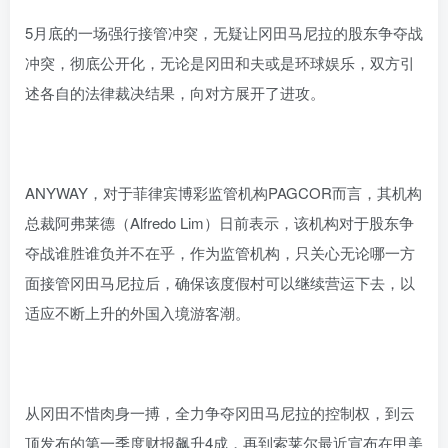
5月底的一场强行接管冲突，无疑让冈田马尼拉的股东争夺战
冲突，彻底公开化，无论是冈田和夫或是环球娱乐，双方引
述各自的法律裁决结果，向对方展开了进攻。
ANYWAY，对于菲律宾博彩监管机构PAGCOR而言，其机构
总裁阿弗莱德（Alfredo Lim）日前表示，该机构对于股东争
夺战谁胜谁负并不在乎，作为监管机构，只关心无论哪一方
面接管冈田马尼拉后，确保该度假村可以继续营运下去，以
适应不断上升的外国入境游客潮。
从冈田不惜肉身一搏，全力争夺冈田马尼拉的控制权，到云
顶发布的第一季度财报飙升4成，再到索莱尔最近宣布在甲美