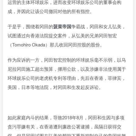
运营的主体环球娱乐，进而改变环球娱乐公司的董事会构
成，并因此让该公司撤回对他的所有指控。
于是乎，围绕着冈田的
菠菜帝国
争霸战，冈田和女儿弘美，
试图通过向香港法院提交案件，从弘美的兄弟冈田智宏
（Tomohiro Okada）那儿收回冈田控股的股份。
作为应诉的一方，冈田智宏控制的环球娱乐毫不示弱，以马
尼拉冈田施工超出预算，挪用公款，以及涉嫌非法使用属于
环球娱乐公司的老虎机专利等理由，先后在香港，菲律宾，
美国，日本等地法院，对冈田和生发起反诉讼。
如此家庭内斗的结果，导致2018年8月，冈田和生因与多项
贪污罪嫌有关，在香港遭到廉政公署逮捕，虽隔日获得交
保，但是冈田试图在弘美的帮助下重新控制自己的帝国的努