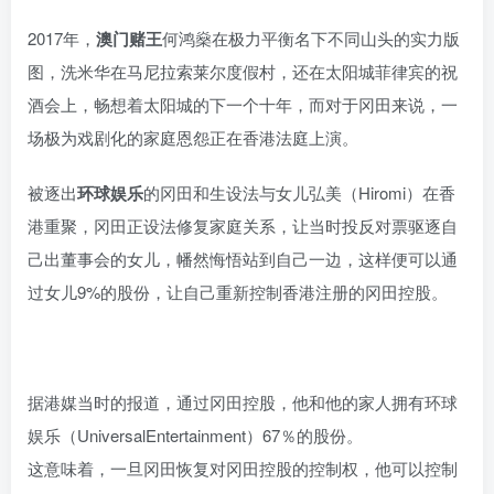
2017年，
澳门赌王
何鸿燊在极力平衡名下不同山头的实力版
图，洗米华在马尼拉索莱尔度假村，还在太阳城菲律宾的祝
酒会上，畅想着太阳城的下一个十年，而对于冈田来说，一
场极为戏剧化的家庭恩怨正在香港法庭上演。
被逐出
环球娱乐
的冈田和生设法与女儿弘美（Hiromi）在香
港重聚，冈田正设法修复家庭关系，让当时投反对票驱逐自
己出董事会的女儿，幡然悔悟站到自己一边，这样便可以通
过女儿9%的股份，让自己重新控制香港注册的冈田控股。
据港媒当时的报道，通过冈田控股，他和他的家人拥有环球
娱乐（UniversalEntertainment）67％的股份。
这意味着，一旦冈田恢复对冈田控股的控制权，他可以控制