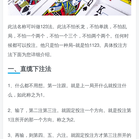
此法名称可叫做123法。此法不怕长龙，不怕单跳，不怕乱
局，不怕一个两个，不怕一个三个，不怕两个两个。任何时
候都可以投注。他只是怕一种局–就是怕1123。具体投注方
法下面为您详细介绍。
一、直缆下注法
1、什么都不用想。第一注跟。就是上一局开什么就投注什
么，如此称之为1。
2、输了，第二注第三注。就固定投注一个方向。就是投注第
1注所开的那一个方向。称之为2。
3、再输，则第四、五、六注。就固定投注方才第三注所开的