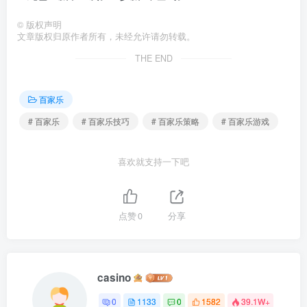
©
版权声明
文章版权归原作者所有，未经允许请勿转载。
THE END
百家乐
# 百家乐
# 百家乐技巧
# 百家乐策略
# 百家乐游戏
喜欢就支持一下吧
点赞
0
分享
casino
0
1133
0
1582
39.1W+