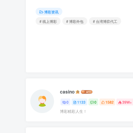
博彩资讯
# 线上博彩
# 博彩外包
# 台湾博弈代工
casino
0
1133
0
1582
39W+
博彩精彩人生！