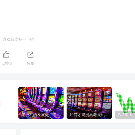
喜欢就支持一下吧
点赞
0
分享
老虎机的发展史——赌场中最受欢迎游戏的演变历程
如何才能提高老虎机获胜的几率？
WG集团