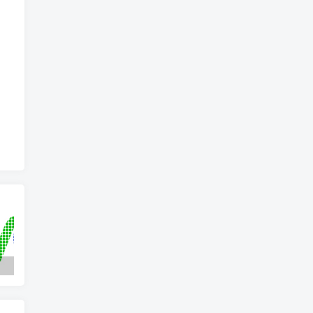
百家乐技巧，如何看路，下三路分析
柬埔寨赌场第3天开始~西哈努克百家乐实时现场视频