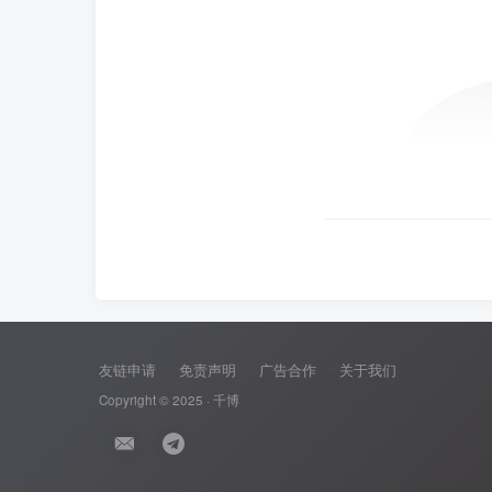
友链申请
免责声明
广告合作
关于我们
Copyright © 2025 ·
千博