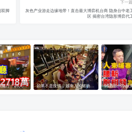
下一
刑双脚
灰色产业游走边缘地带！直击最大博弈机台商 隐身台中老
区 揭密台湾隐形博弈代
把钱存入澳门赌场赌厅！25人被骗2718万元 !
如果不是疫情，越南人的赌场生意会更好！Casino in Vietnam