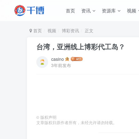
首页
资讯
资源库
视频
首页
视频
博彩资讯
正文
台湾，亚洲线上博彩代工岛？
casino
3年前发布
©
版权声明
文章版权归原作者所有，未经允许请勿转载。