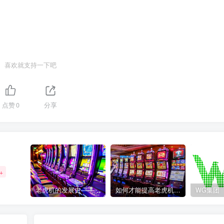
喜欢就支持一下吧
点赞
0
分享
+
老虎机的发展史——赌场中最受欢迎游戏的演变历程
如何才能提高老虎机获胜的几率？
WG集团