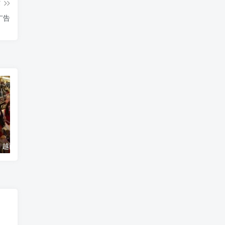
篇
广告
如果不是疫情，越南人的赌场生意会更好！Casino in Vietnam
网上博彩网站都是真的吗？来讲一讲在线博彩网站的一些猫腻