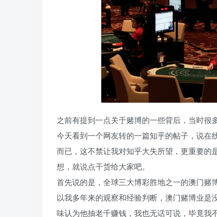
之前有提到一点关于赌博的一些背后，当时很
今天看到一个网友转的一篇知乎的帖子，说在
而已，这不禁让我对知乎大失所望，更重要的
想，就说点干货给大家吧。
首先说的是，全球三大博彩胜地之一的澳门赌
以我多年来的观察和经验判断，澳门赌博业是
味认为他抽老千赚钱，我也无话可说，毕竟我