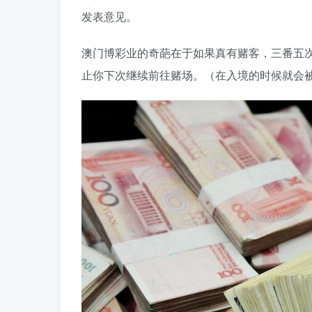
发表意见。
澳门博彩业的奇葩在于如果真有赌客，三番五
止你下次继续前往赌场。（在入境的时候就会