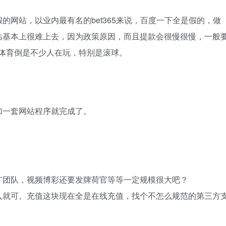
的网站，以业内最有名的bet365来说，百度一下全是假的，做
站基本上很难上去，因为政策原因，而且提款会很慢很慢，一般
玩体育倒是不少人在玩，特别是滚球。
加一套网站程序就完成了。
广团队，视频博彩还要发牌荷官等等一定规模很大吧？
入就可。充值这块现在全是在线充值，找个不怎么规范的第三方