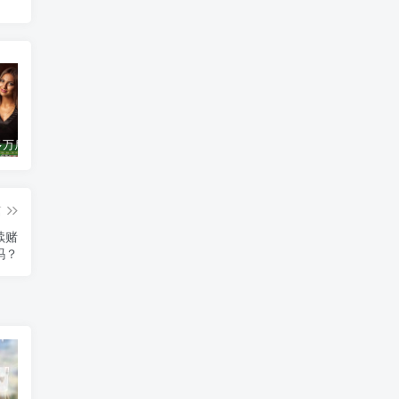
赌输500多万后，亲自探寻网络真人百家乐的作假真相！
在越南富国岛赌场Corona Casino里常见的疑问
林国泰
篇
续赌
吗？