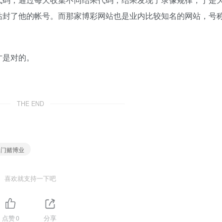
站封了他的帐号。而那家博彩网站也是业内比较知名的网站，号
才是对的。
THE END
澳门赌博业
喜欢就支持一下吧
点赞
0
分享