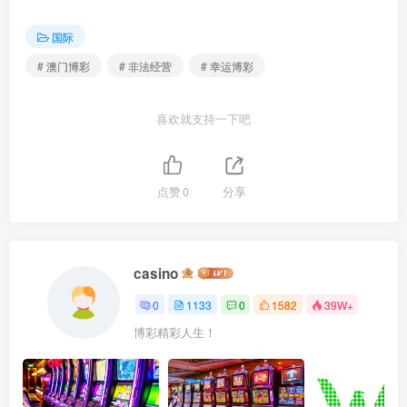
国际
# 澳门博彩
# 非法经营
# 幸运博彩
喜欢就支持一下吧
点赞
0
分享
casino
0
1133
0
1582
39W+
博彩精彩人生！