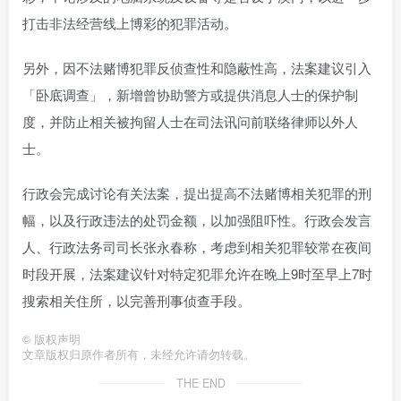
打击非法经营线上博彩的犯罪活动。
另外，因不法赌博犯罪反侦查性和隐蔽性高，法案建议引入
「卧底调查」，新增曾协助警方或提供消息人士的保护制
度，并防止相关被拘留人士在司法讯问前联络律师以外人
士。
行政会完成讨论有关法案，提出提高不法赌博相关犯罪的刑
幅，以及行政违法的处罚金额，以加强阻吓性。行政会发言
人、行政法务司司长张永春称，考虑到相关犯罪较常在夜间
时段开展，法案建议针对特定犯罪允许在晚上9时至早上7时
搜索相关住所，以完善刑事侦查手段。
©
版权声明
文章版权归原作者所有，未经允许请勿转载。
THE END