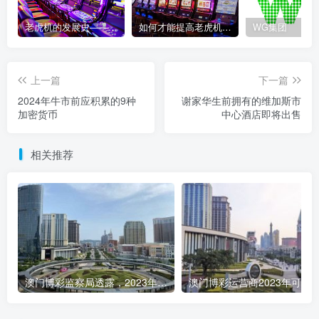
老虎机的发展史——赌场中最受欢迎游戏的演变历程
如何才能提高老虎机获胜的几率？
WG集团
上一篇
下一篇
2024年牛市前应积累的9种
谢家华生前拥有的维加斯市
加密货币
中心酒店即将出售
相关推荐
澳门博彩监察局透露，2023年第四季度中场赌台收入占博彩总收入的75%