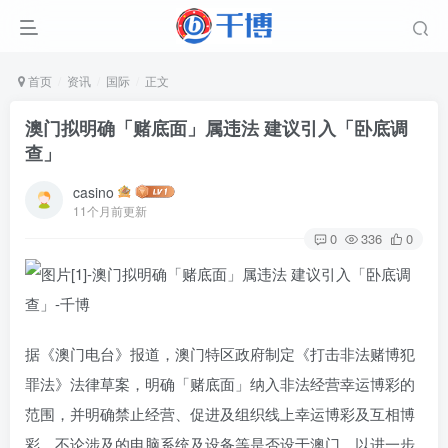
首页
资讯
国际
正文
澳门拟明确「赌底面」属违法 建议引入「卧底调
查」
casino
11个月前更新
0
336
0
据《澳门电台》报道，澳门特区政府制定《打击非法赌博犯
罪法》法律草案，明确「赌底面」纳入非法经营幸运博彩的
范围，并明确禁止经营、促进及组织线上幸运博彩及互相博
彩，不论涉及的电脑系统及设备等是否设于澳门，以进一步