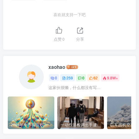
喜欢就支持一下吧
点赞
0
分享
xaohao
0
259
0
62
9.8W+
这家伙很懒，什么都没有写...
2024年牛市前应积累的9种加密货币
一动作逼检调出手逮人 陈盈助暴富史起底