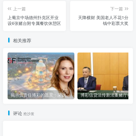
上一篇
下一篇
上葡京中场德州扑克区开业
天降横财 美国老人不花1分
设6张赌台附专属餐饮休憩区
钱中彩票大奖
相关推荐
揭示负责任博彩的愿景：采访保加利亚 RGF 创始人 Rossi McKee
博
评论
抢沙发