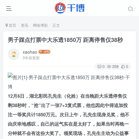
首页
资讯
网络博彩
正文
男子踩点打票中大乐透1850万 距离停售仅38秒
xaohao
3年前更新
0
358
0
12月6日，湖北彩民孔先生（化姓）在当晚距大乐透停售仅
剩38秒时，“抢”出了一张7+3复式票，他也因此中得追加投
注一等奖共计1850万元。次日上午，孔先生现身兑奖，他不
由庆幸地感叹，自己的运气实在是太好了，如果当时再晚一
分钟就不会有这份大奖了。领奖现场，孔先生主动为公益事