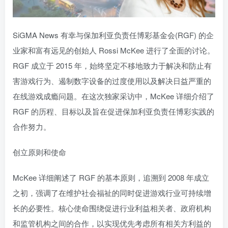
SiGMA News 有幸与保加利亚负责任博彩基金会(RGF) 的企
业家和富有远见的创始人 Rossi McKee 进行了全面的讨论。
RGF 成立于 2015 年，始终坚定不移地致力于解决和防止有
害游戏行为、遏制数字设备的过度使用以及解决日益严重的
在线游戏成瘾问题。在这次独家采访中，McKee 详细介绍了
RGF 的历程、目标以及旨在促进保加利亚负责任博彩实践的
合作努力。
创立原则和使命
McKee 详细阐述了 RGF 的基本原则，追溯到 2008 年成立
之初，强调了在维护社会福祉的同时促进游戏行业可持续增
长的必要性。核心使命围绕促进行业利益相关者、政府机构
和监管机构之间的合作，以实现优先考虑所有相关方利益的