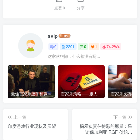
点赞
0
分享
svip
0
2201
0
1
74.2W+
这家伙很懒，什么都没有写...
最佳百家乐上手和赢钱指南 – 终极版
百家乐策略——跟人胜过跟路
上一篇
下一篇
印度游戏行业现状及展望
揭示负责任博彩的愿景：采
访保加利亚 RGF 创始人
Rossi McKee