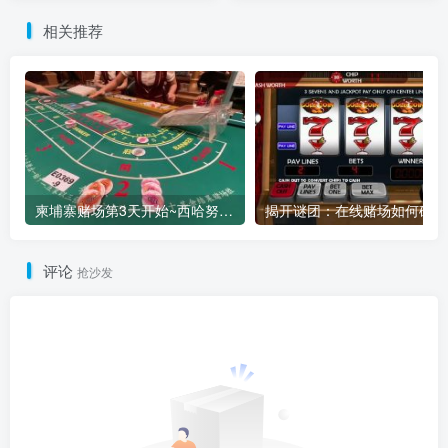
相关推荐
柬埔寨赌场第3天开始~西哈努克百家乐实时现场视频
揭
评论
抢沙发