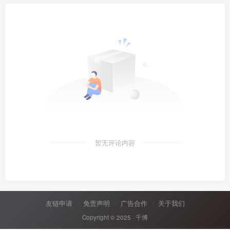
暂无评论内容
友链申请
免责声明
广告合作
关于我们
Copyright © 2025 ·
千博