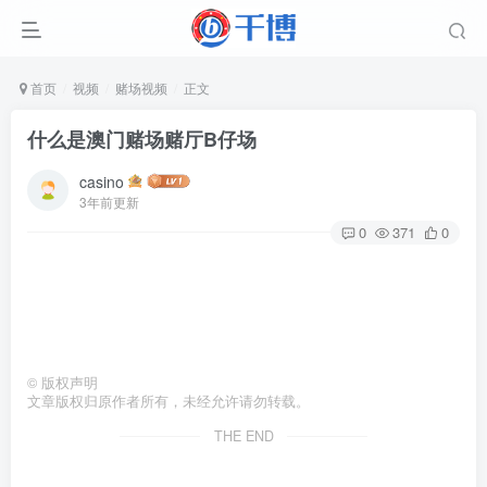
首页
视频
赌场视频
正文
什么是澳门赌场赌厅B仔场
casino
3年前更新
0
371
0
©
版权声明
文章版权归原作者所有，未经允许请勿转载。
THE END