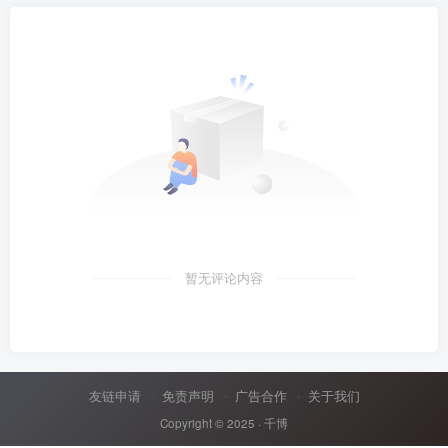
暂无评论内容
友链申请
免责声明
广告合作
关于我们
Copyright © 2025 ·
千博