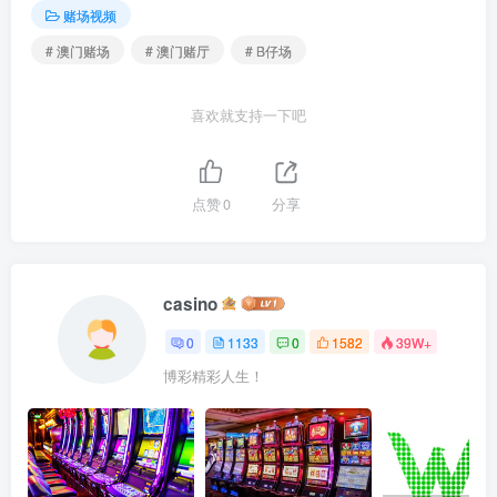
赌场视频
# 澳门赌场
# 澳门赌厅
# B仔场
喜欢就支持一下吧
点赞
0
分享
casino
0
1133
0
1582
39W+
博彩精彩人生！