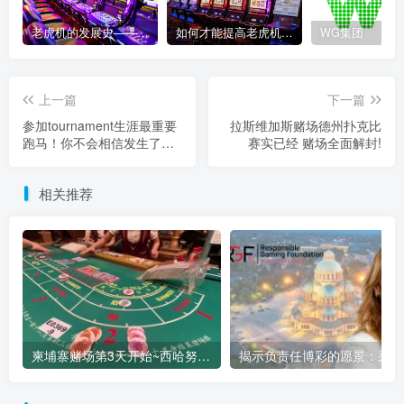
老虎机的发展史——赌场中最受欢迎游戏的演变历程
如何才能提高老虎机获胜的几率？
WG集团
上一篇
下一篇
参加tournament生涯最重要
拉斯维加斯赌场德州扑克比
跑马！你不会相信发生了什
赛实已经 赌场全面解封!
么？冠军32万美元向我们招
手！
相关推荐
柬埔寨赌场第3天开始~西哈努克百家乐实时现场视频
揭示