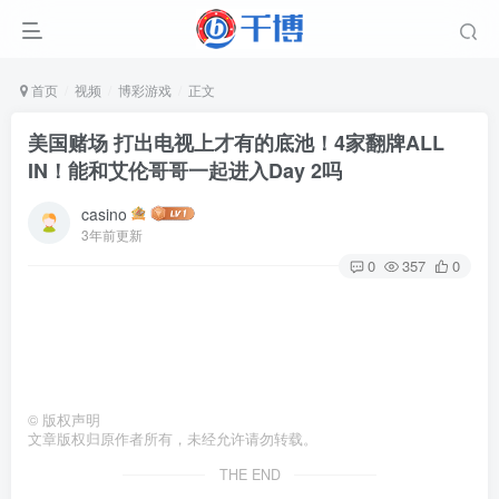
首页
视频
博彩游戏
正文
美国赌场 打出电视上才有的底池！4家翻牌ALL
IN！能和艾伦哥哥一起进入Day 2吗
casino
3年前更新
0
357
0
©
版权声明
文章版权归原作者所有，未经允许请勿转载。
THE END