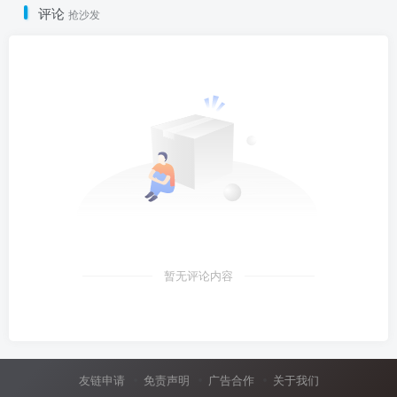
评论
抢沙发
暂无评论内容
友链申请
免责声明
广告合作
关于我们