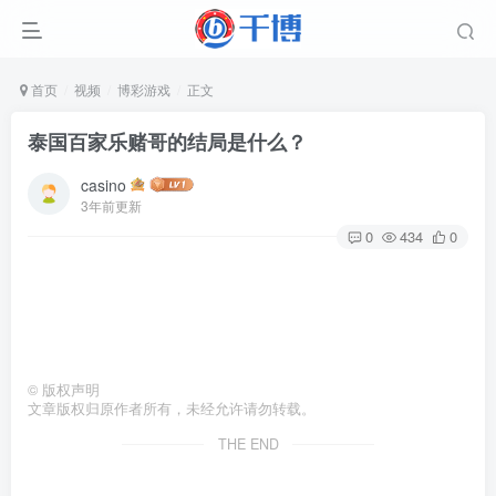
首页
视频
博彩游戏
正文
泰国百家乐赌哥的结局是什么？
casino
3年前更新
0
434
0
©
版权声明
文章版权归原作者所有，未经允许请勿转载。
THE END