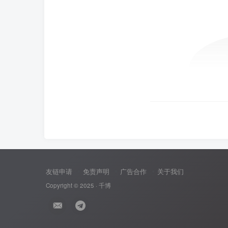
友链申请
免责声明
广告合作
关于我们
Copyright © 2025 ·
千博