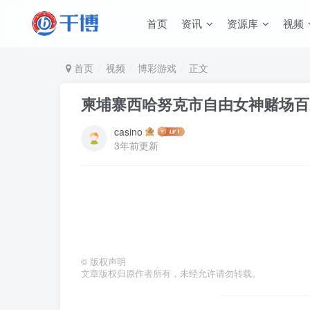
首页
资讯
资源库
视频
首页
视频
博彩游戏
正文
柬埔寨西哈努克市自由女神赌场百
casino
3年前更新
©
版权声明
文章版权归原作者所有，未经允许请勿转载。