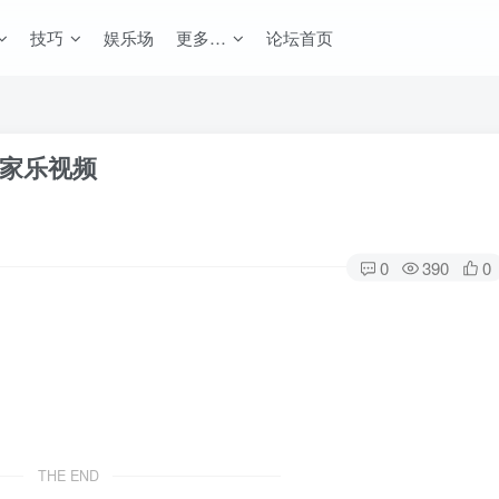
技巧
娱乐场
更多…
论坛首页
家乐视频
0
390
0
THE END