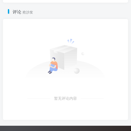
评论
抢沙发
暂无评论内容