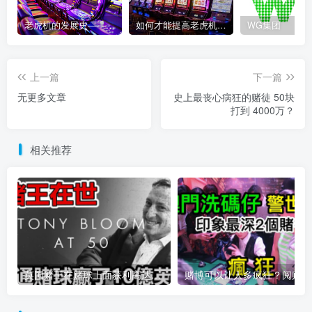
老虎机的发展史——赌场中最受欢迎游戏的演变历程
如何才能提高老虎机获胜的几率？
WG集团
上一篇
下一篇
无更多文章
史上最丧心病狂的赌徒 50块
打到 4000万？
相关推荐
英国赌王在赌球上面获利高达10亿英镑! 把赌球当成投资的男人!
赌博