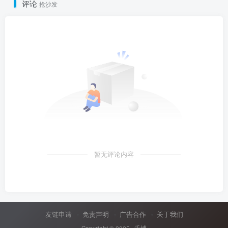
评论
抢沙发
暂无评论内容
友链申请
免责声明
广告合作
关于我们