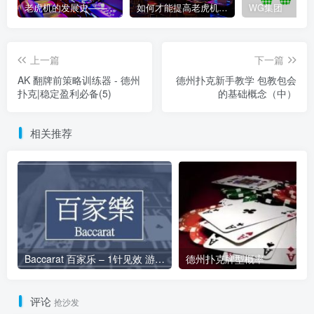
老虎机的发展史——赌场中最受欢迎游戏的演变历程
如何才能提高老虎机获胜的几率？
WG集团
上一篇
下一篇
AK 翻牌前策略训练器 - 德州
德州扑克新手教学 包教包会
扑克|稳定盈利必备(5)
的基础概念（中）
相关推荐
Baccarat 百家乐 – 1针见效 游戏规则与路纸介绍
德州扑克牌型概率
评论
抢沙发