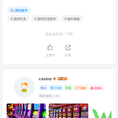
牌技教学
# 德州扑克
# 德州扑克教学
# 德扑策略
喜欢就支持一下吧
点赞
0
分享
casino
0
1133
0
1582
39W+
博彩精彩人生！