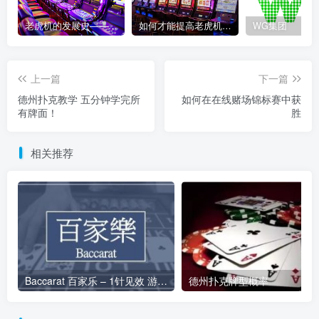
老虎机的发展史——赌场中最受欢迎游戏的演变历程
如何才能提高老虎机获胜的几率？
WG集团
上一篇
下一篇
德州扑克教学 五分钟学完所
如何在在线赌场锦标赛中获
有牌面！
胜
相关推荐
Baccarat 百家乐 – 1针见效 游戏规则与路纸介绍
德州扑克牌型概率